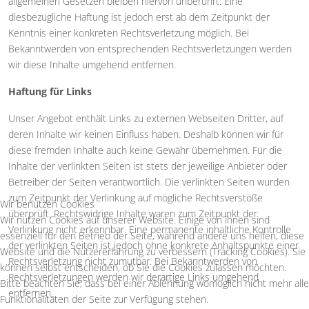
allgemeinen Gesetzen bleiben hiervon unberührt. Eine
diesbezügliche Haftung ist jedoch erst ab dem Zeitpunkt der
Kenntnis einer konkreten Rechtsverletzung möglich. Bei
Bekanntwerden von entsprechenden Rechtsverletzungen werden
wir diese Inhalte umgehend entfernen.
Haftung für Links
Unser Angebot enthält Links zu externen Webseiten Dritter, auf
deren Inhalte wir keinen Einfluss haben. Deshalb können wir für
diese fremden Inhalte auch keine Gewähr übernehmen. Für die
Inhalte der verlinkten Seiten ist stets der jeweilige Anbieter oder
Betreiber der Seiten verantwortlich. Die verlinkten Seiten wurden
zum Zeitpunkt der Verlinkung auf mögliche Rechtsverstöße
Wir benutzen Cookies
überprüft. Rechtswidrige Inhalte waren zum Zeitpunkt der
Wir nutzen Cookies auf unserer Website. Einige von ihnen sind
Verlinkung nicht erkennbar. Eine permanente inhaltliche Kontrolle
essenziell für den Betrieb der Seite, während andere uns helfen, diese
der verlinkten Seiten ist jedoch ohne konkrete Anhaltspunkte einer
Website und die Nutzererfahrung zu verbessern (Tracking Cookies). Sie
Rechtsverletzung nicht zumutbar. Bei Bekanntwerden von
können selbst entscheiden, ob Sie die Cookies zulassen möchten.
Rechtsverletzungen werden wir derartige Links umgehend
Bitte beachten Sie, dass bei einer Ablehnung womöglich nicht mehr alle
entfernen.
Funktionalitäten der Seite zur Verfügung stehen.